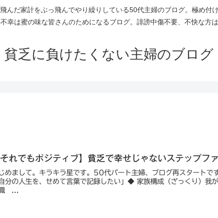
っ飛んだ家計をぶっ飛んでやり繰りしている50代主婦のブログ。極め付
不幸は蜜の味な皆さんのためになるブログ。誹謗中傷不要、不快な方はスル
貧乏に負けたくない主婦のブログ
【それでもポジティブ】貧乏で幸せじゃないステップフ
じめまして。キラキラ星です。50代パート主婦、ブログ再スタートです
自分の人生を、せめて言葉で記録したい」◆ 家族構成（ざっくり）我
職 ...