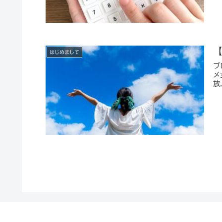
はじめまして
ブ
メ
放.