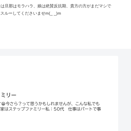
けは旦那はモラハラ、娘は絶賛反抗期、貴方の方がまだマシで
ーしてくださいませm(_ _)m
ァミリー
😁今さら？って思うかもしれませんが、こんな私でも
が家はステップファミリー私：50代 仕事はパートで事