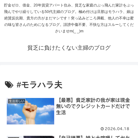
貯金ゼロ、借金、20年賃貸アパート住み、貧乏な家庭のぶっ飛んだ家計をぶっ
飛んでやり繰りしている50代主婦のブログ。極め付けは旦那はモラハラ、娘は
絶賛反抗期、貴方の方がまだマシです！突っ込みどころ満載、他人の不幸は蜜
の味な皆さんのためになるブログ。誹謗中傷不要、不快な方はスルーしてくだ
さいませm(_ _)m
貧乏に負けたくない主婦のブログ
#モラハラ夫
【最悪】貧乏家計の我が家は現金
生活苦しい
無いのでクレジットカードだけで
生活
2026.04.18